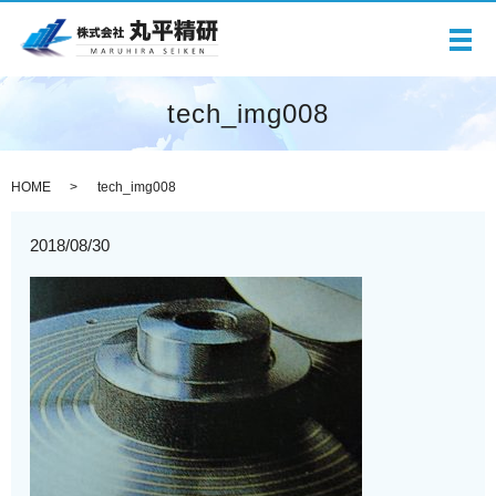
メ
tech_img008
HOME
tech_img008
2018/08/30