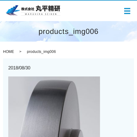
メ
products_img006
HOME
products_img006
2018/08/30