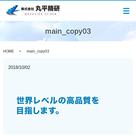
メ
main_copy03
HOME
main_copy03
2018/10/02