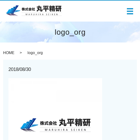
メ
logo_org
HOME
logo_org
2018/08/30