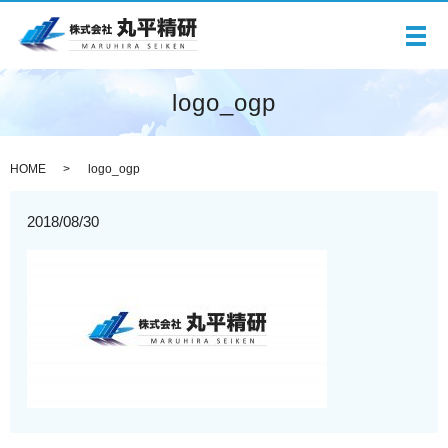
メ
logo_ogp
HOME
logo_ogp
2018/08/30